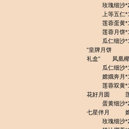
玫瑰细沙
*
上等五仁
*
莲蓉蛋黄
*
莲蓉月饼
*
瓜仁细沙
*
"
皇牌月饼
礼盒
"
凤凰
瓜仁细沙
*
嫦娥奔月
*
莲蓉双黄
*
花好月圆
蛋黄细沙
*
七星伴月
玫瑰细沙
*