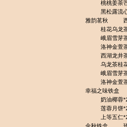
桃桃姜茶
黑松露流
雅韵茗秋
桂花乌龙
峨眉雪芽
洛神金萱
西湖龙井
乌龙茶桂
峨眉雪芽
洛神金萱
幸福之味铁盒
奶油椰蓉
*
莲蓉月饼
*
上等五仁
*
金秋铁盒