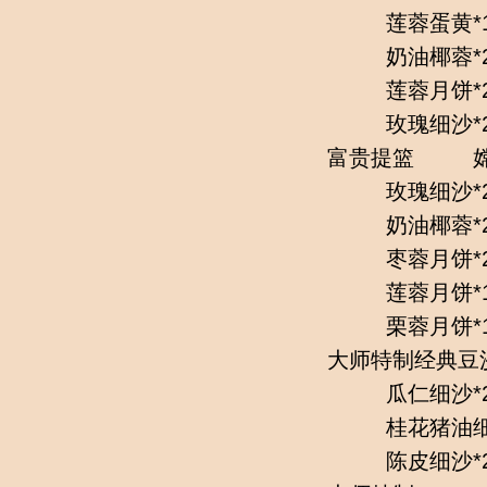
莲蓉蛋黄
*
奶油椰蓉
*
莲蓉月饼
*
玫瑰细沙
*
富贵提篮
玫瑰细沙
*
奶油椰蓉
*
枣蓉月饼
*
莲蓉月饼
*
栗蓉月饼
*
大师特制经典豆
瓜仁细沙
*
桂花猪油
陈皮细沙
*