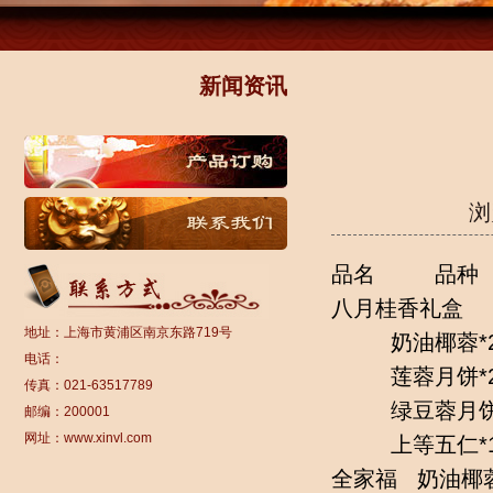
新闻资讯
浏
品名
品种
八月桂香礼盒
地址：上海市黄浦区南京东路719号
奶油椰蓉
*
电话：
莲蓉月饼
*
传真：021-63517789
绿豆蓉月
邮编：200001
网址：www.xinvl.com
上等五仁
*
全家福
奶油椰