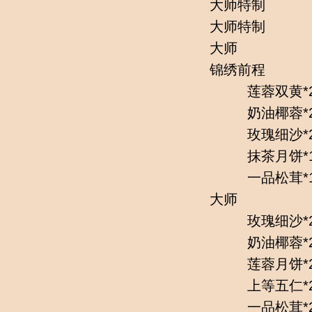
大师特制
大师特制
大师
锦绣前程
莲蓉双黄
*
奶油椰蓉
*
玫瑰细沙
*
抹茶月饼
*
一品松茸
*
大师
玫瑰细沙
*
奶油椰蓉
*
莲蓉月饼
*
上等五仁
*
一品松茸
*